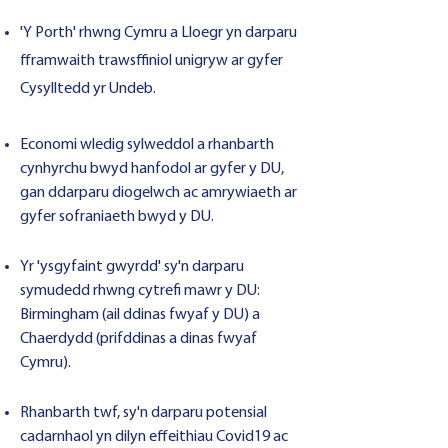
'Y Porth' rhwng Cymru a Lloegr yn darparu
fframwaith trawsffiniol unigryw ar gyfer
Cysylltedd yr Undeb.
Economi wledig sylweddol a rhanbarth
cynhyrchu bwyd hanfodol ar gyfer y DU,
gan ddarparu diogelwch ac amrywiaeth ar
gyfer sofraniaeth bwyd y DU.
Yr 'ysgyfaint gwyrdd' sy'n darparu
symudedd rhwng cytrefi mawr y DU:
Birmingham (ail ddinas fwyaf y DU) a
Chaerdydd (prifddinas a dinas fwyaf
Cymru).
Rhanbarth twf, sy'n darparu potensial
cadarnhaol yn dilyn effeithiau Covid19 ac