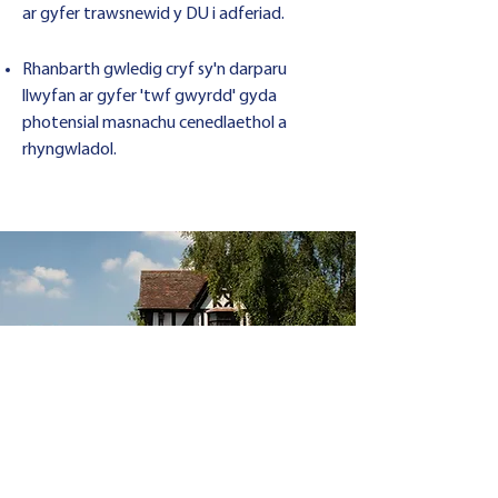
ar gyfer trawsnewid y DU i adferiad.
Rhanbarth gwledig cryf sy'n darparu
llwyfan ar gyfer 'twf gwyrdd' gyda
photensial masnachu cenedlaethol a
rhyngwladol.